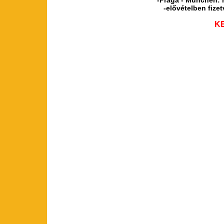
-Prága - München: m
-elővételben fizet
K