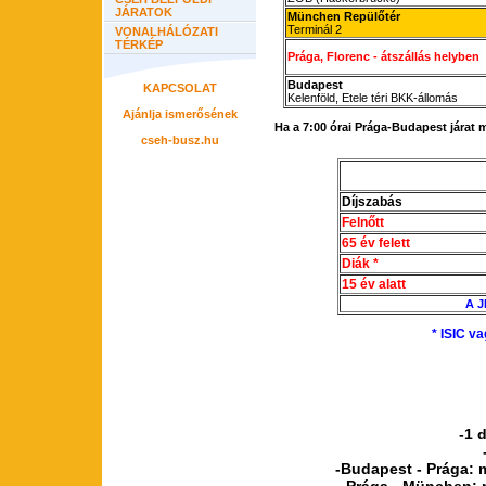
JÁRATOK
München Repülőtér
Terminál 2
VONALHÁLÓZATI
TÉRKÉP
Prága, Florenc -
átszállás helyben
Budapest
KAPCSOLAT
Kelenföld, Etele téri BKK-állomás
Ajánlja ismerősének
Ha a 7:00 órai
Prága-
Budapest járat 
cseh-busz.hu
Díjszabás
Felnőtt
65 év felett
Diák *
15 év alatt
A 
* ISIC v
-1 
-Budapest - Prága: m